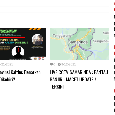
9-21-2021
0
9-12-2021
vinsi Kaltim: Benarkah
LIVE CCTV SAMARINDA : PANTAU
Dikebiri?
BANJIR - MACET UPDATE /
TERKINI