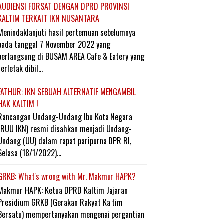
AUDIENSI FORSAT DENGAN DPRD PROVINSI
KALTIM TERKAIT IKN NUSANTARA
Menindaklanjuti hasil pertemuan sebelumnya
pada tanggal 7 November 2022 yang
berlangsung di BUSAM AREA Cafe & Eatery yang
terletak dibil...
FATHUR: IKN SEBUAH ALTERNATIF MENGAMBIL
HAK KALTIM !
Rancangan Undang-Undang Ibu Kota Negara
(RUU IKN) resmi disahkan menjadi Undang-
Undang (UU) dalam rapat paripurna DPR RI,
Selasa (18/1/2022)...
GRKB: What's wrong with Mr. Makmur HAPK?
Makmur HAPK: Ketua DPRD Kaltim Jajaran
Presidium GRKB (Gerakan Rakyat Kaltim
Bersatu) mempertanyakan mengenai pergantian