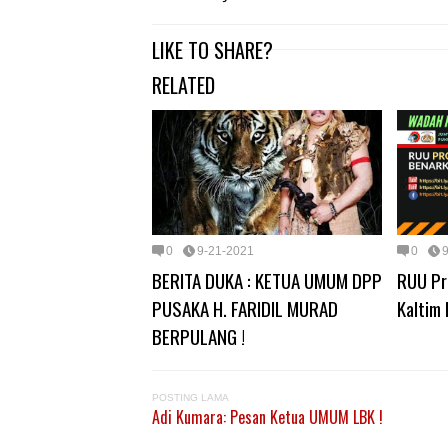
LIKE TO SHARE?
RELATED
0
9-21-2021
0
BERITA DUKA : KETUA UMUM DPP
RUU Pro
PUSAKA H. FARIDIL MURAD
Kaltim 
BERPULANG !
POSTING LAMA
Adi Kumara: Pesan Ketua UMUM LBK !