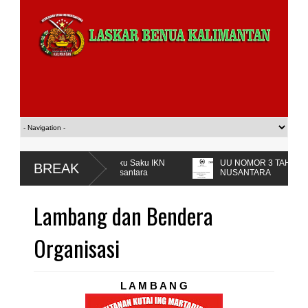
 IKN
Buku Saku IKN
UU NOMOR 3 TAHUN 2022 T
BREAK
Nusantara
NUSANTARA
Lambang dan Bendera
Organisasi
L A M B A N G